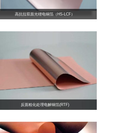
高抗拉双面光锂电铜箔（HS-LCF）
反面粗化处理电解铜箔(RTF)