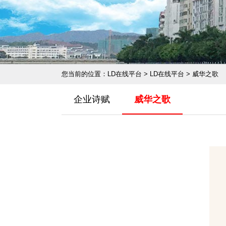
您当前的位置：
LD在线平台
> LD在线平台 > 威华之歌
企业诗赋
威华之歌